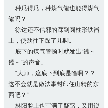
种瓜得瓜，种煤气罐也能得煤气
罐吗？
徐达还不信邪的踩到圆柱形铁器
上，使劲往下跺了几脚。
底下的煤气管顿时就发出“鐺～
鐺～”的声音。
“大师，这底下到底是啥啊？？
这不会就是做法事封印住山精的东
西吧？”
林阳脸上也写满了疑惑，又用锄