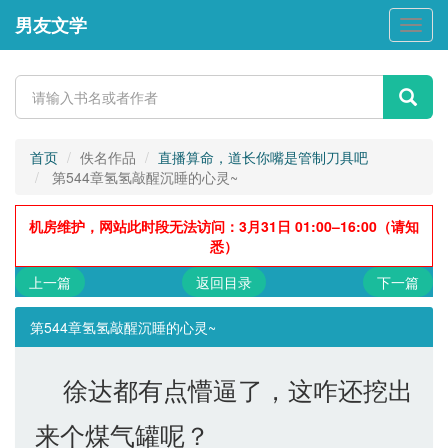
男友文学
男
友
文
学
首页
佚名作品
直播算命，道长你嘴是管制刀具吧
第544章氢氢敲醒沉睡的心灵~
机房维护，网站此时段无法访问：3月31日 01:00–16:00（请知
悉）
上一篇
返回目录
下一篇
第544章氢氢敲醒沉睡的心灵~
徐达都有点懵逼了，这咋还挖出
来个煤气罐呢？