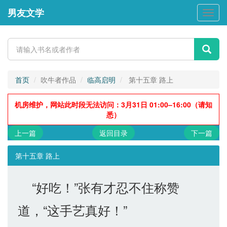
男友文学
男
友
文
学
首页
吹牛者作品
临高启明
第十五章 路上
机房维护，网站此时段无法访问：3月31日 01:00–16:00（请知
悉）
上一篇
返回目录
下一篇
第十五章 路上
“好吃！”张有才忍不住称赞
道，“这手艺真好！”