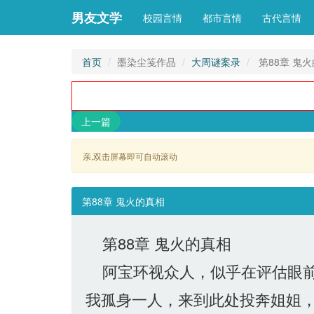
男友文学
校园言情
都市言情
古代言情
首页
墨染尘笺作品
大周谜案录
第88章 鬼
上一篇
亲,双击屏幕即可自动滚动 
第88章 鬼火的真相
第88章 鬼火的真相
阿宝环视众人，似乎在评估眼前
我孤身一人，来到此处投奔姐姐