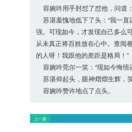
容婉吟用手肘怼了怼他，问道：
苏湛羞愧地低下了头：“我一直
强。可现如今，才发现自己多么可
从未真正将百姓放在心中。查阅
的人呀！我跟他的差距是格局！”
容婉吟莞尔一笑：“现如今悔悟
苏湛仰起头，眼神熠熠生辉，笑
容婉吟赞许地点了点头。
上一篇