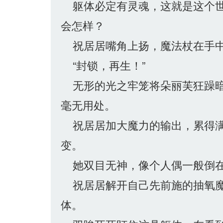
躯体必定有灵魂，这就是这个世
会怎样？
祝居居嘴角上扬，魔法杖在手中
“封锁，再生！”
无形的光之牢笼将朵丽芙狂躁暗
毫无用处。
祝居居加大魔力的输出，累得满
变。
她双目无神，像个人偶一般倒在
祝居居解开自己先前施的抽氧魔
体。