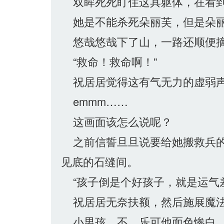
双眸死死盯住这具躯体，在看到
她是不能杀死朵丽芙，但是朵丽
悠哉悠哉下了山，一路还顺便摘
“救命！救命啊！”
祝居居觉得这有气无力的虚弱声
emmm……
这画面该怎么说呢？
之前信誓旦旦说要给她搬救兵的
见底的石缝间。
“孩子倒是个好孩子，就是运气差
祝居居无奈扶额，然后施展魔法
小男孩，不，乐可他面色惨白，