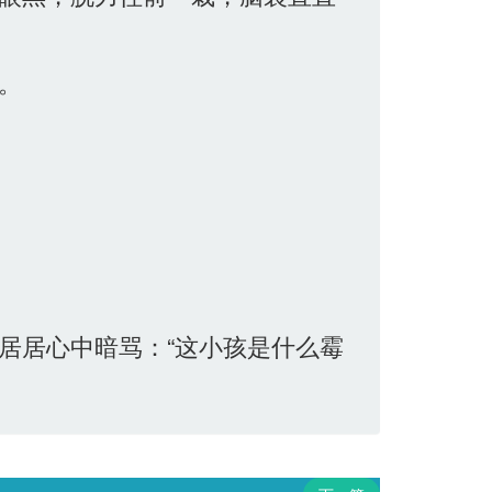
。
居居心中暗骂：“这小孩是什么霉