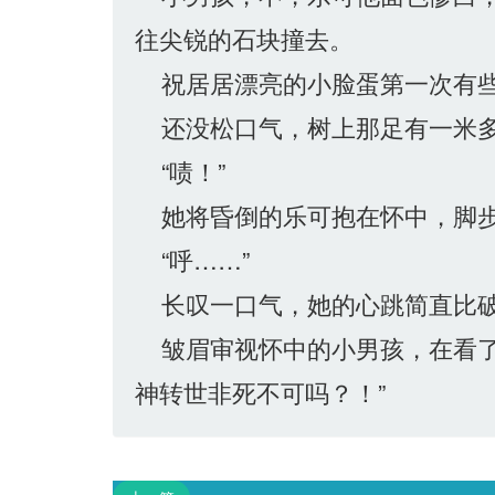
往尖锐的石块撞去。
祝居居漂亮的小脸蛋第一次有些
还没松口气，树上那足有一米多
“啧！”
她将昏倒的乐可抱在怀中，脚步
“呼……”
长叹一口气，她的心跳简直比破
皱眉审视怀中的小男孩，在看了
神转世非死不可吗？！”