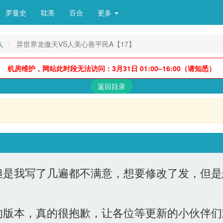
罗曼史
耽美
百合
更多 
人
异世界龙傲天VS人美心善平民A【17】
机房维护，网站此时段无法访问：3月31日 01:00–16:00（请知悉）
返回目录
是我写了几遍都不满意，想要修改了发，但是
版本，真的很抱歉，让各位等更新的小伙伴们难