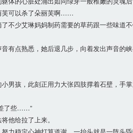
躯体的心脏处涌出如同绿芽一般稚嫩的灵魂后
芙可以杀了朵丽芙啊……
了不少艾琳妈妈制药需要的草药跟一些味道不
音有点熟悉，她后退几步，向着发出声音的峡
小男孩，此刻正用力大张四肢撑着石壁，手掌
了些……”
将他给拉了上来。
努力稳定心神打算道谢，一抬头就是一阵头昏