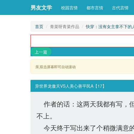
男友文学
校园言情
都市言情
古代言情
首页
青菜呀青菜作品
快穿：没有女主拿不下的
上一篇
亲,双击屏幕即可自动滚动 
异世界龙傲天VS人美心善平民A【17】
作者的话：这两天我都有写，但
不上。
今天终于写出来了个稍微满意的