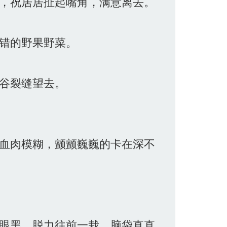
，祝居居扯起嘴角，满意离去。
错的野果野菜。
谷裂缝望去。
血肉模糊，颤颤巍巍的卡在深不
眼黑，脱力往前一栽，脑袋直直