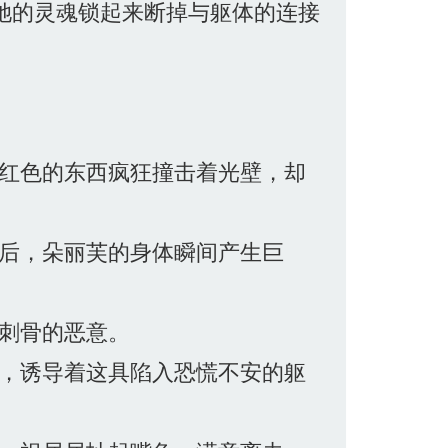
她的灵魂锁起来断掉与躯体的连接
红色的东西疯狂撞击着光壁，却
后，朵丽芙的身体瞬间产生巨
刺骨的恶意。
，诱导着这具陷入恐慌不安的躯