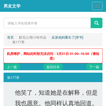
男友文学
男
友
文
学
首页
默无心/陈小铃作品
反派他妈重生了[穿书]
第177章
机房维护，网站此时段无法访问：3月31日 01:00–16:00（请知
悉）
上一篇
返回目录
下一篇
第177章
他笑了，知道她是在解释，但是
我也愿意。他同样认真地回道。