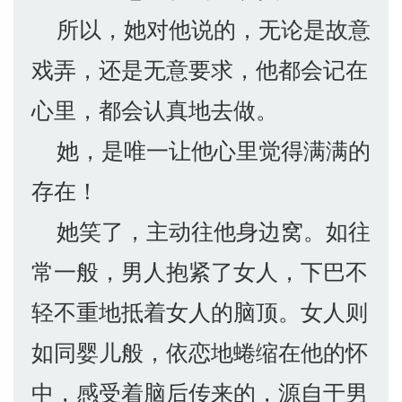
所以，她对他说的，无论是故意
戏弄，还是无意要求，他都会记在
心里，都会认真地去做。
她，是唯一让他心里觉得满满的
存在！
她笑了，主动往他身边窝。如往
常一般，男人抱紧了女人，下巴不
轻不重地抵着女人的脑顶。女人则
如同婴儿般，依恋地蜷缩在他的怀
中，感受着脑后传来的，源自于男